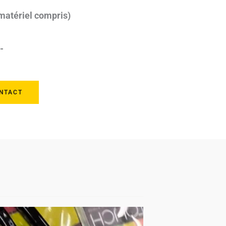
matériel compris)
-
NTACT