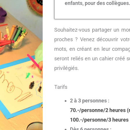
enfants, pour des collègues
Souhaitez-vous partager un mo
proches ? Venez découvrir votre
mots, en créant en leur compag
seront reliés en un cahier créé 
privilégiés.
Tarifs
2 à 3 personnes :
70.-/personne/2 heures (
10
0.-/personne/3 heures
Dès 6 personnes :