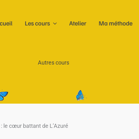
cueil
Les cours
Atelier
Ma méthode
Autres cours
e : le cœur battant de L’Azuré