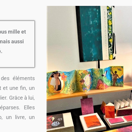
ous mille et
 mais aussi
é.
 des éléments
t et une fin, un
ier. Grâce à lui,
éparses. Elles
o, un livre, un